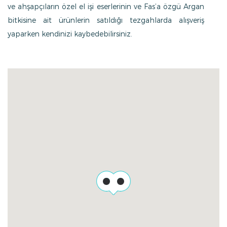
ve ahşapçıların özel el işi eserlerinin ve Fas’a özgü Argan
bitkisine ait ürünlerin satıldığı tezgahlarda alışveriş
yaparken kendinizi kaybedebilirsiniz.
Çöl ikliminin hakim olduğu Marakeş’te 20. yüzyıl
başlarında bir Fransız gezginin tüm dünyadan topladığı
yüzlerce bitki ile oluşturduğu botanik Bahçesi Majorelle,
adeta çölde bir vaha etkisi yaratıyor. Her köşesi
birbirinden renkli, şehrin en özel alanlarından olan bu
cennet bahçedeki bitki ve hayvan çeşitliliği ziyaretçilerini
hayran bırakıyor. Dünya’nın en önemli moda
isimlerinden Yves Saint Laurent’in satın aldığı bu sıradışı
bölgenin içerisinde bulunan Yves Saint Laurent Müze’si
çok özel bir kolleksiyon sunuyor.
Boutique Style ayrıcalığı ile dünya’nın en lüks tarihi saray
otellerinden La Mamounia’ya ev sahipliği yapan
Marakeş’te, otelin sadece size özel büyüleyici bir alanında