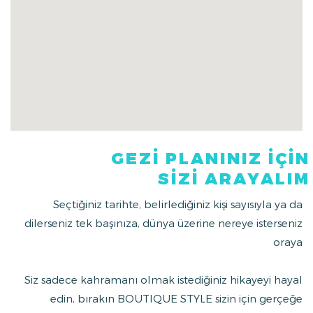
ayrıcalıklı bir yemek organize edilebilir ve 1001 gece
eğlencelerini aratmayacak muhteşem bir gece
yaşayabilirsiniz. Avrupa modernizmi ve Afrika egzotizmi
ile zenginleşmiş Fas mutfağının yöresel lezzetlerini hem
tadıp hem de öğrenebileceğiniz, bölgedeki birbirinden
renkli pazarlardan alışverişle başlayan özel bir yemek
dersine katılabilirsiniz.
GEZİ PLANINIZ İÇİN
SİZİ ARAYALIM
Seçtiğiniz tarihte, belirlediğiniz kişi sayısıyla ya da
dilerseniz tek başınıza, dünya üzerine nereye isterseniz
oraya
Siz sadece kahramanı olmak istediğiniz hikayeyi hayal
edin, bırakın BOUTIQUE STYLE sizin için gerçeğe