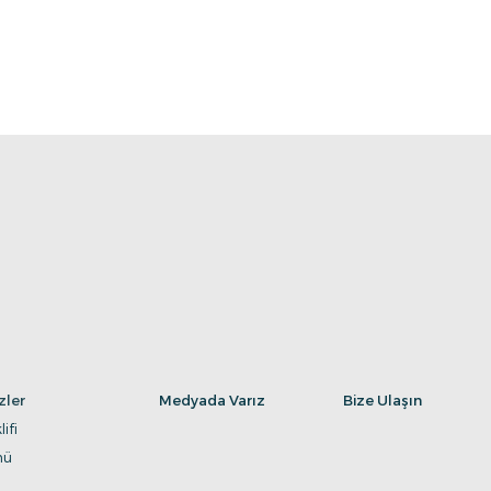
zler
Medyada Varız
Bize Ulaşın
lifi
mü