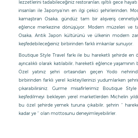
lezzetlerini tadabileceğiniz restoranları, ışıltılı gece hayat
insanları ile Japonya’nın en ilgi çekici şehirlerinden. M
kamaştıran Osaka, gündüz tam bir alışveriş cennetiyk
eğlence merkezine dönüşüyor. Modern müzeleri ve tap
Osaka, Antik Japon kültürünü ve ülkenin modern zam
keşfedebileceğeiniz birbirinden farklı imkanlar sunuyor.
Boutique Style Travel farkı ile bu hareketli şehirde en ö
ayrıcalıklı olarak katılabilir, hareketli eğlence yaşamının bi
Özel yatınız şehri ortasından geçen Yodo nehrinde 
birbirinden farklı yerel kokteyllerinizi yudumlarken şehr
çıkarabilirsiniz. Gurme misafirlerimiz Boutique Style 
keşfedilmeyi bekleyen yerel marketlerden Michelin yıldı
bu özel şehirde yemek turuna çıkabilir, şehrin ‘’ har
kadar ye ‘’ olan mottosunu deneyimleyebilirler.