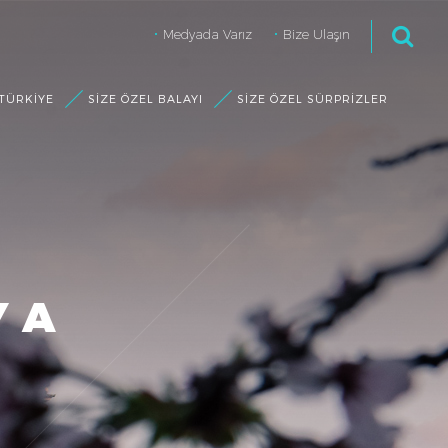
Medyada Varız
Bize Ulaşın
 TÜRKIYE
SIZE ÖZEL BALAYI
SIZE ÖZEL SÜRPRIZLER
YA