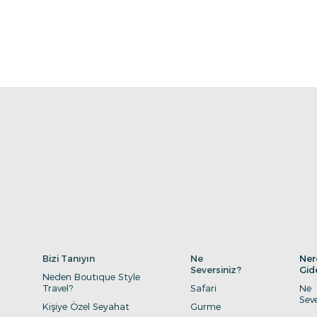
Bizi Tanıyın
Ne
Ner
Seversiniz?
Gid
Neden Boutıque Style
Travel?
Safari
Ne
Seve
Kişiye Özel Seyahat
Gurme