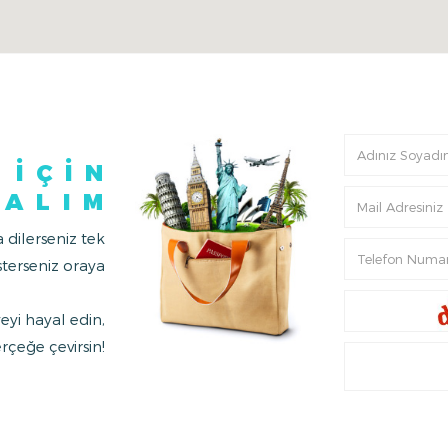
 İÇİN
YALIM
a dilerseniz tek
sterseniz oraya
eyi hayal edin,
çeğe çevirsin!