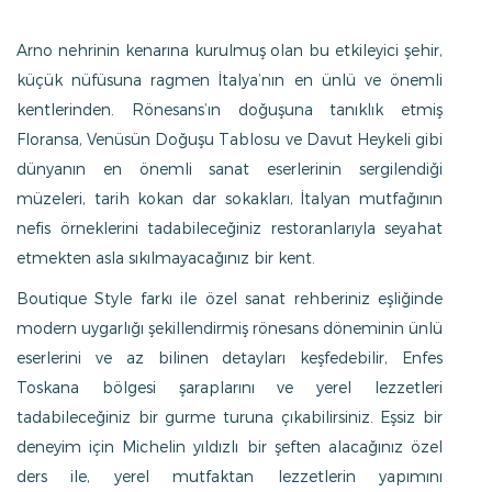
Arno nehrinin kenarına kurulmuş olan bu etkileyici şehir,
küçük nüfüsuna ragmen İtalya’nın en ünlü ve önemli
kentlerinden. Rönesans’ın doğuşuna tanıklık etmiş
Floransa, Venüsün Doğuşu Tablosu ve Davut Heykeli gibi
dünyanın en önemli sanat eserlerinin sergilendiği
müzeleri, tarih kokan dar sokakları, İtalyan mutfağının
nefis örneklerini tadabileceğiniz restoranlarıyla seyahat
etmekten asla sıkılmayacağınız bir kent.
Boutique Style farkı ile özel sanat rehberiniz eşliğinde
modern uygarlığı şekillendirmiş rönesans döneminin ünlü
eserlerini ve az bilinen detayları keşfedebilir, Enfes
Toskana bölgesi şaraplarını ve yerel lezzetleri
tadabileceğiniz bir gurme turuna çıkabilirsiniz. Eşsiz bir
deneyim için Michelin yıldızlı bir şeften alacağınız özel
ders ile, yerel mutfaktan lezzetlerin yapımını